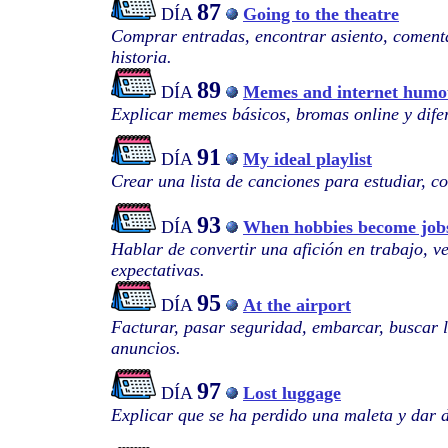
87
DÍA
Going to the theatre
Comprar entradas, encontrar asiento, comenta
historia.
89
DÍA
Memes and internet humo
Explicar memes básicos, bromas online y difer
91
DÍA
My ideal playlist
Crear una lista de canciones para estudiar, co
93
DÍA
When hobbies become job
Hablar de convertir una afición en trabajo, ve
expectativas.
95
DÍA
At the airport
Facturar, pasar seguridad, embarcar, buscar l
anuncios.
97
DÍA
Lost luggage
Explicar que se ha perdido una maleta y dar 