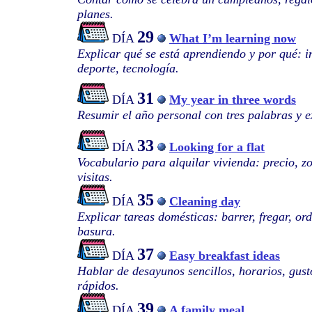
planes.
29
DÍA
What I’m learning now
Explicar qué se está aprendiendo y por qué: i
deporte, tecnología.
31
DÍA
My year in three words
Resumir el año personal con tres palabras y e
33
DÍA
Looking for a flat
Vocabulario para alquilar vivienda: precio, zo
visitas.
35
DÍA
Cleaning day
Explicar tareas domésticas: barrer, fregar, or
basura.
37
DÍA
Easy breakfast ideas
Hablar de desayunos sencillos, horarios, gust
rápidos.
39
DÍA
A family meal