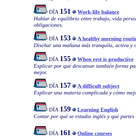
151
DÍA
Work-life balance
Hablar de equilibrio entre trabajo, vida pers
obligaciones.
153
DÍA
A healthy morning routi
Diseñar una mañana más tranquila, activa y 
155
DÍA
When rest is productive
Explicar por qué descansar también forma par
mejor.
157
DÍA
A difficult subject
Explicar una materia complicada y cómo mej
159
DÍA
Learning English
Contar por qué se estudia inglés y qué partes 
161
DÍA
Online courses