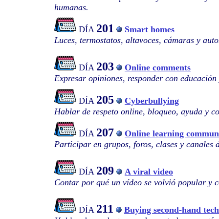
humanas.
201
DÍA
Smart homes
Luces, termostatos, altavoces, cámaras y auto
203
DÍA
Online comments
Expresar opiniones, responder con educación 
205
DÍA
Cyberbullying
Hablar de respeto online, bloqueo, ayuda y c
207
DÍA
Online learning communi
Participar en grupos, foros, clases y canales 
209
DÍA
A viral video
Contar por qué un vídeo se volvió popular y 
211
DÍA
Buying second-hand tech