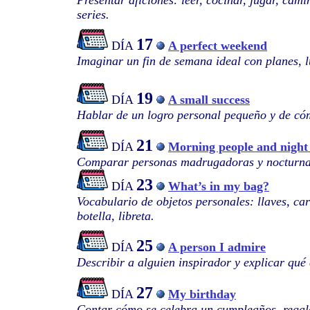
Presentar aficiones: leer, cocinar, jugar, camin
series.
17
DÍA
A perfect weekend
Imaginar un fin de semana ideal con planes, l
19
DÍA
A small success
Hablar de un logro personal pequeño y de có
21
DÍA
Morning people and night
Comparar personas madrugadoras y nocturnas,
23
DÍA
What’s in my bag?
Vocabulario de objetos personales: llaves, car
botella, libreta.
25
DÍA
A person I admire
Describir a alguien inspirador y explicar qué 
27
DÍA
My birthday
Contar cómo se celebra un cumpleaños, regalo