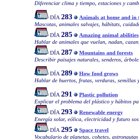
Diferenciar clima y tiempo, estaciones y camb
283
DÍA
Animals at home and in 
Mascotas, animales salvajes, hábitats, cuida
285
DÍA
Amazing animal abilities
Hablar de animales que vuelan, nadan, cazan
287
DÍA
Mountains and forests
Describir paisajes naturales, senderos, árbole
289
DÍA
How food grows
Hablar de huertos, frutas, verduras, semillas 
291
DÍA
Plastic pollution
Explicar el problema del plástico y hábitos p
293
DÍA
Renewable energy
Energía solar, eólica, electricidad y futuro sos
295
DÍA
Space travel
Vocabulario de planetas, cohetes, astronautas