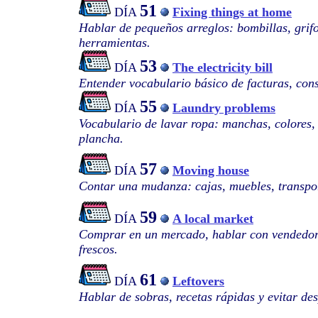
51
DÍA
Fixing things at home
Hablar de pequeños arreglos: bombillas, grifo
herramientas.
53
DÍA
The electricity bill
Entender vocabulario básico de facturas, co
55
DÍA
Laundry problems
Vocabulario de lavar ropa: manchas, colores, 
plancha.
57
DÍA
Moving house
Contar una mudanza: cajas, muebles, transport
59
DÍA
A local market
Comprar en un mercado, hablar con vendedore
frescos.
61
DÍA
Leftovers
Hablar de sobras, recetas rápidas y evitar de