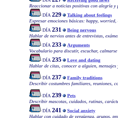
DÍA
Receiving good news
Reaccionar a noticias positivas con alegría y 
229
DÍA
Talking about feelings
Expresar emociones básicas: happy, worried, 
231
DÍA
Being nervous
Hablar de nervios antes de entrevistas, exámen
233
DÍA
Arguments
Vocabulario para discutir, escuchar, calmarse
235
DÍA
Love and dating
Hablar de citas, conocer a alguien, mensajes 
237
DÍA
Family traditions
Describir costumbres familiares, reuniones, c
239
DÍA
Pets
Describir mascotas, cuidados, rutinas, caráct
241
DÍA
Social anxiety
Hablar con cuidado de vergüenza, grupos, pre