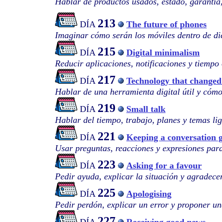
Hablar de productos usados, estado, garantía,
213
DÍA
The future of phones
Imaginar cómo serán los móviles dentro de di
215
DÍA
Digital minimalism
Reducir aplicaciones, notificaciones y tiempo 
217
DÍA
Technology that changed
Hablar de una herramienta digital útil y cóm
219
DÍA
Small talk
Hablar del tiempo, trabajo, planes y temas li
221
DÍA
Keeping a conversation 
Usar preguntas, reacciones y expresiones par
223
DÍA
Asking for a favour
Pedir ayuda, explicar la situación y agradecer
225
DÍA
Apologising
Pedir perdón, explicar un error y proponer un
227