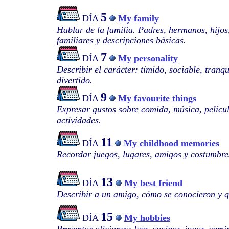
5
DÍA
My family
Hablar de la familia. Padres, hermanos, hijos
familiares y descripciones básicas.
7
DÍA
My personality
Describir el carácter: tímido, sociable, tranq
divertido.
9
DÍA
My favourite things
Expresar gustos sobre comida, música, películ
actividades.
11
DÍA
My childhood memories
Recordar juegos, lugares, amigos y costumbres
13
DÍA
My best friend
Describir a un amigo, cómo se conocieron y q
15
DÍA
My hobbies