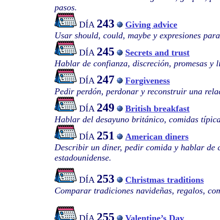
pasos.
243
DÍA
Giving advice
Usar should, could, maybe y expresiones para
245
DÍA
Secrets and trust
Hablar de confianza, discreción, promesas y l
247
DÍA
Forgiveness
Pedir perdón, perdonar y reconstruir una rela
249
DÍA
British breakfast
Hablar del desayuno británico, comidas típica
251
DÍA
American diners
Describir un diner, pedir comida y hablar de 
estadounidense.
253
DÍA
Christmas traditions
Comparar tradiciones navideñas, regalos, com
255
DÍA
Valentine’s Day