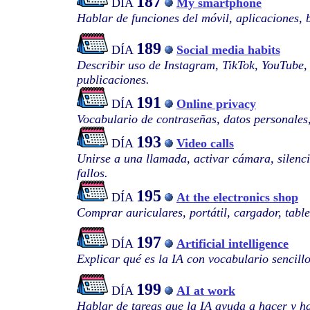
187
DÍA
My smartphone
Hablar de funciones del móvil, aplicaciones, 
189
DÍA
Social media habits
Describir uso de Instagram, TikTok, YouTube,
publicaciones.
191
DÍA
Online privacy
Vocabulario de contraseñas, datos personales
193
DÍA
Video calls
Unirse a una llamada, activar cámara, silenc
fallos.
195
DÍA
At the electronics shop
Comprar auriculares, portátil, cargador, table
197
DÍA
Artificial intelligence
Explicar qué es la IA con vocabulario sencillo
199
DÍA
AI at work
Hablar de tareas que la IA ayuda a hacer y h