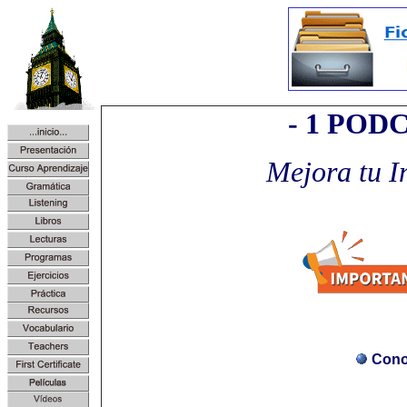
- 1 POD
Mejora tu I
Cono