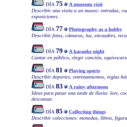
75
DÍA
A museum visit
Describir una visita a un museo: entradas, cu
exposiciones.
77
DÍA
Photography as a hobby
Describir fotos, cámaras, luz, encuadres, recu
79
DÍA
A karaoke night
Cantar en público, elegir canción, equivocars
81
DÍA
Playing sports
Describir deportes, entrenamientos, reglas bá
83
DÍA
A rainy afternoon
Ideas para pasar una tarde de lluvia: leer, coc
descansar.
85
DÍA
Collecting things
Describir colecciones: monedas, libros, figura