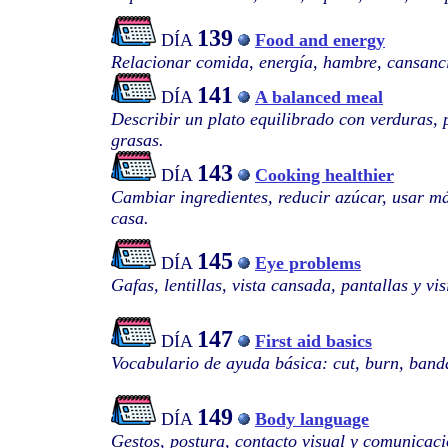
139
DÍA
Food and energy
Relacionar comida, energía, hambre, cansanci
141
DÍA
A balanced meal
Describir un plato equilibrado con verduras, 
grasas.
143
DÍA
Cooking healthier
Cambiar ingredientes, reducir azúcar, usar m
casa.
145
DÍA
Eye problems
Gafas, lentillas, vista cansada, pantallas y vis
147
DÍA
First aid basics
Vocabulario de ayuda básica: cut, burn, band
149
DÍA
Body language
Gestos, postura, contacto visual y comunicaci