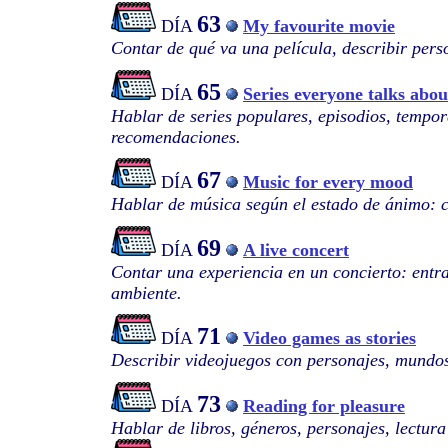
63
DÍA
My favourite movie
Contar de qué va una película, describir pers
65
DÍA
Series everyone talks abou
Hablar de series populares, episodios, tempor
recomendaciones.
67
DÍA
Music for every mood
Hablar de música según el estado de ánimo: c
69
DÍA
A live concert
Contar una experiencia en un concierto: entra
ambiente.
71
DÍA
Video games as stories
Describir videojuegos con personajes, mundos
73
DÍA
Reading for pleasure
Hablar de libros, géneros, personajes, lectura 