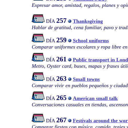
Expresar amor, amistad, regalos, planes y opi
257
DÍA
Thanksgiving
Hablar de gratitud, cena familiar, pavo y tra
259
DÍA
School uniforms
Comparar uniformes escolares y ropa libre en 
261
DÍA
Public transport in Lon
Metro, Oyster card, buses, mapas y frases útil
263
DÍA
Small towns
Comparar vivir en pueblos pequeños y ciudad
265
DÍA
American small talk
Conversaciones casuales en tiendas, ascensore
267
DÍA
Festivals around the wor
Comparar fiestas con música, comida, trajes y