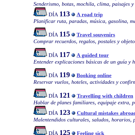
Senderismo, botas, mochila, clima, paisajes y
113
DÍA
A road trip
Planificar ruta, paradas, música, gasolina, m
115
DÍA
Travel souvenirs
Comprar recuerdos, regalos, postales y objetos
117
DÍA
A guided tour
Entender explicaciones básicas de un guía y 
119
DÍA
Booking online
Reservar vuelos, hoteles, actividades y confir
121
DÍA
Travelling with children
Hablar de planes familiares, equipaje extra, p
123
DÍA
Cultural mistakes abroa
Malentendidos culturales, saludos, horarios, 
125
DÍA
Feeling sick