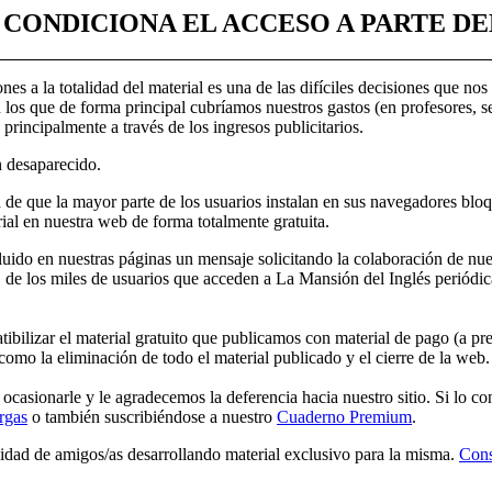
 CONDICIONA EL ACCESO A PARTE D
ones a la totalidad del material es una de las difíciles decisiones que no
 los que de forma principal cubríamos nuestros gastos (en profesores, s
 principalmente a través de los ingresos publicitarios.
n desaparecido.
 de que la mayor parte de los usuarios instalan en sus navegadores blo
ial en nuestra web de forma totalmente gratuita.
uido en nuestras páginas un mensaje solicitando la colaboración de nue
, de los miles de usuarios que acceden a La Mansión del Inglés periód
bilizar el material gratuito que publicamos con material de pago (a pre
 como la eliminación de todo el material publicado y el cierre de la web.
casionarle y le agradecemos la deferencia hacia nuestro sitio. Si lo c
rgas
o también suscribiéndose a nuestro
Cuaderno Premium
.
idad de amigos/as desarrollando material exclusivo para la misma.
Cons