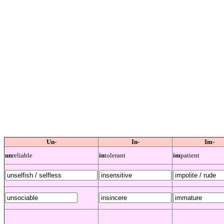
Un-
In-
Im-
un
reliable
in
tolerant
im
patient