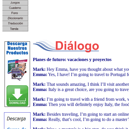
Planes de futuro: vacaciones y proyectos
Mark:
Hey Emma, have you thought about what you
Emma:
Yes, I have! I’m going to travel to Portugal 
Mark:
That sounds amazing, I think I’ll visit anothe
Emma:
Italy is a great choice, are you going to trave
Mark:
I’m going to travel with a friend from work, 
Emma:
Then you will definitely enjoy Italy, the food
Mark:
Besides traveling, I’m going to start an onli
Emma:
Really, that’s cool, I’m going to do a master