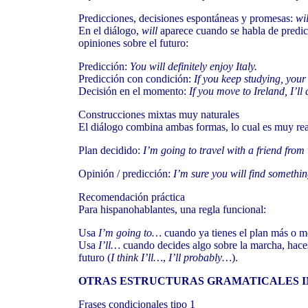
Predicciones, decisiones espontáneas y promesas:
wil
En el diálogo,
will
aparece cuando se habla de predic
opiniones sobre el futuro:
Predicción:
You will definitely enjoy Italy.
Predicción con condición:
If you keep studying, your
Decisión en el momento:
If you move to Ireland, I’ll 
Construcciones mixtas muy naturales
El diálogo combina ambas formas, lo cual es muy real
Plan decidido:
I’m going to travel with a friend from
Opinión / predicción:
I’m sure you will find somethin
Recomendación práctica
Para hispanohablantes, una regla funcional:
Usa
I’m going to…
cuando ya tienes el plan más o m
Usa
I’ll…
cuando decides algo sobre la marcha, haces
futuro (
I think I’ll…
,
I’ll probably…
).
OTRAS ESTRUCTURAS GRAMATICALES 
Frases condicionales tipo 1