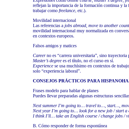
Expresiones como
online course, master’s degree, fr
reflejan la importancia de la formación continua y la 
trabajar como
freelance
, etc.).
Movilidad internacional
Las referencias a
jobs abroad, move to another countr
movilidad internacional muy normalizada en conversa
en contextos europeos.
Falsos amigos y matices
Career
no es “carrera universitaria”, sino trayectoria 
Master’s degree
es el título, no el curso en sí.
Experience
se usa muchísimo en contextos de trabajo 
solo “experiencia laboral”.
CONSEJOS PRÁCTICOS PARA HISPANOH
Frases modelo para hablar de planes
Puedes llevar preparadas algunas estructuras sencillas
Next summer I’m going to… travel to…, start…, mo
Next year I’m going to… look for a new job / start a 
I think I’ll… take an English course / change jobs / v
B. Cómo responder de forma espontánea