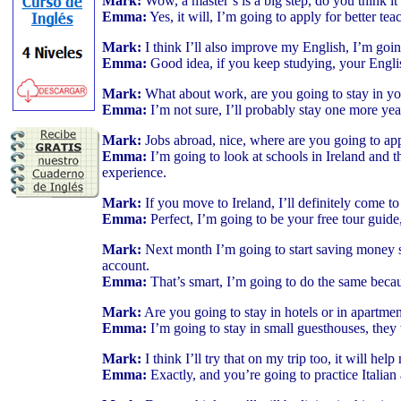
Mark:
Wow, a master’s is a big step, do you think it
Emma:
Yes, it will, I’m going to apply for better tea
Mark:
I think I’ll also improve my English, I’m goin
Emma:
Good idea, if you keep studying, your Engli
Mark:
What about work, are you going to stay in yo
Emma:
I’m not sure, I’ll probably stay one more yea
Mark:
Jobs abroad, nice, where are you going to ap
Emma:
I’m going to look at schools in Ireland and th
experience.
Mark:
If you move to Ireland, I’ll definitely come to 
Emma:
Perfect, I’m going to be your free tour guide
Mark:
Next month I’m going to start saving money se
account.
Emma:
That’s smart, I’m going to do the same becau
Mark:
Are you going to stay in hotels or in apartmen
Emma:
I’m going to stay in small guesthouses, they
Mark:
I think I’ll try that on my trip too, it will hel
Emma:
Exactly, and you’re going to practice Italian 