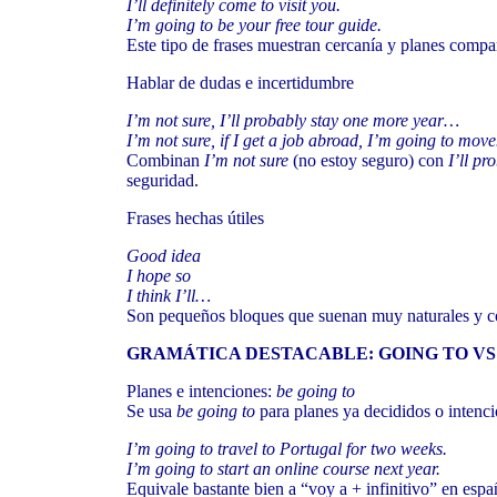
I’ll definitely come to visit you.
I’m going to be your free tour guide.
Este tipo de frases muestran cercanía y planes compa
Hablar de dudas e incertidumbre
I’m not sure, I’ll probably stay one more year…
I’m not sure, if I get a job abroad, I’m going to mo
Combinan
I’m not sure
(no estoy seguro) con
I’ll pr
seguridad.
Frases hechas útiles
Good idea
I hope so
I think I’ll…
Son pequeños bloques que suenan muy naturales y co
GRAMÁTICA DESTACABLE: GOING TO VS
Planes e intenciones:
be going to
Se usa
be going to
para planes ya decididos o intenci
I’m going to travel to Portugal for two weeks.
I’m going to start an online course next year.
Equivale bastante bien a “voy a + infinitivo” en espa