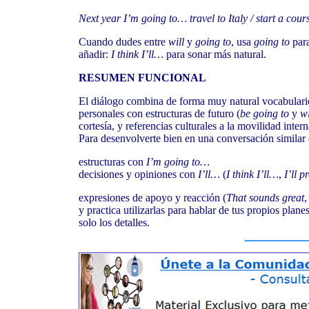
Next year I’m going to… travel to Italy / start a cour
Cuando dudes entre
will
y
going to
, usa
going to
para
añadir:
I think I’ll…
para sonar más natural.
RESUMEN FUNCIONAL
El diálogo combina de forma muy natural vocabulario 
personales con estructuras de futuro (
be going to
y
wi
cortesía, y referencias culturales a la movilidad inte
Para desenvolverte bien en una conversación similar 
estructuras con
I’m going to…
decisiones y opiniones con
I’ll…
(
I think I’ll…
,
I’ll 
expresiones de apoyo y reacción (
That sounds great
y practica utilizarlas para hablar de tus propios plan
solo los detalles.