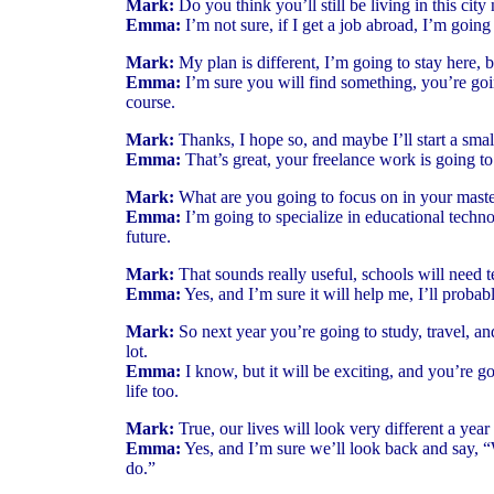
Mark:
Do you think you’ll still be living in this city
Emma:
I’m not sure, if I get a job abroad, I’m going t
Mark:
My plan is different, I’m going to stay here, bu
Emma:
I’m sure you will find something, you’re goi
course.
Mark:
Thanks, I hope so, and maybe I’ll start a sma
Emma:
That’s great, your freelance work is going 
Mark:
What are you going to focus on in your master
Emma:
I’m going to specialize in educational technol
future.
Mark:
That sounds really useful, schools will need 
Emma:
Yes, and I’m sure it will help me, I’ll proba
Mark:
So next year you’re going to study, travel, a
lot.
Emma:
I know, but it will be exciting, and you’re g
life too.
Mark:
True, our lives will look very different a yea
Emma:
Yes, and I’m sure we’ll look back and say, 
do.”