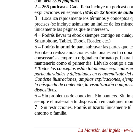
completa
(
205 páginas
)
.
2
–
265 podcasts
. Cada ficha incluye un podcast co
explicaciones en español.
(
Más de 22 horas de audi
3
– Localiza rápidamente los términos y conceptos 
precises (se incluye asimismo un índice de los mismo
únicamente las páginas que te interesen.
4
– Podrás llevar tu ebook siempre contigo en cualqui
Smartphone, Tablet, Ebook Reader, etc.).
5
– Podrás imprimirlo para subrayar las partes que te
Escribe o realiza anotaciones adicionales en tu cop
conservarás siempre tu original en formato pdf para 
mantenerlo como el primer día. Llévalo contigo a cual
*
Todos los conceptos están totalmente explicados e
particularidades y dificultades en el aprendizaje del
Contiene ilustraciones, amplias explicaciones, ejemp
la búsqueda de contenido, la visualización o impresió
dispositivos.
6
– Sin problemas de conexión. Sin banners. Sin impr
siempre el material a tu disposición en cualquier mo
7
- Sin restricciones. Podrás utilizarlo únicamente tú
entorno o familia.
La Mansión del Inglés - ww