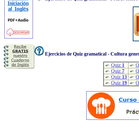
Ejercicios de Quiz gramatical - Cultura gene
Quiz
1
Q
Quiz
7
Q
Quiz
13
Q
Quiz
19
Q